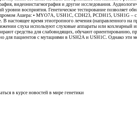
рафия, видеонистагмография и другие исследования. Аудиологич
й уровни восприятия. Генетическое тестирование позволяет об
с синдромом Ашера: • MYO7A, USH1C, CDH23, PCDH15, USH1G – 
. В настоящее время этиотропного лечения (направленного на пр
нижении слуха используют слуховые аппараты или кохлеарный им
дбирают средства для слабовидящих, обучают ориентированию, 
енно для пациентов с мутациями в USH2A и USH1C. Однако эти 
ться в курсе новостей в мире генетики