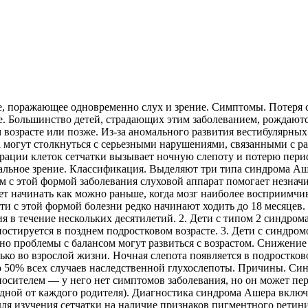
, поражающее одновременно слух и зрение. Симптомы. Потеря 
е. Большинство детей, страдающих этим заболеванием, рождаютс
м возрасте или позже. Из-за аномального развития вестибулярн
могут столкнуться с серьезными нарушениями, связанными с ра
рации клеток сетчатки вызывает ночную слепоту и потерю пери
ральное зрение. Классификация. Выделяют три типа синдрома Аше
м с этой формой заболевания слуховой аппарат помогает незначи
т начинать как можно раньше, когда мозг наиболее восприимчив
ети с этой формой болезни редко начинают ходить до 18 месяцев
ия в течение нескольких десятилетий. 2. Дети с типом 2 синдро
стируется в позднем подростковом возрасте. 3. Дети с синдро
о проблемы с балансом могут развиться с возрастом. Снижение с
ько во взрослой жизни. Ночная слепота появляется в подростко
ло 50% всех случаев наследственной глухослепоты. Причины. Си
 носителем — у него нет симптомов заболевания, но он может пе
одной от каждого родителя). Диагностика синдрома Ашера включае
я изучения сетчатки на наличие признаков пигментного ретини