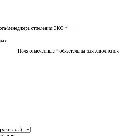
лога/менеджера отделения ЭКО
*
ных
Поля отмеченные
*
обязательны для заполнения
дования