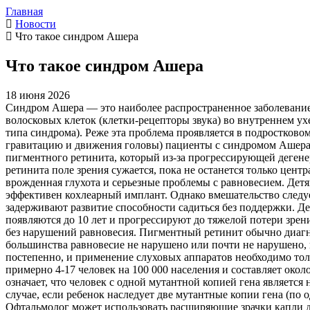
Главная
Новости
Что такое синдром Ашера
Что такое синдром Ашера
18 июня 2026
Синдром Ашера — это наиболее распространенное заболевание
волосковых клеток (клетки-рецепторы звука) во внутреннем ух
типа синдрома). Реже эта проблема проявляется в подростково
гравитацию и движения головы) пациенты с синдромом Ашера 
пигментного ретинита, который из-за прогрессирующей дегене
ретинита поле зрения сужается, пока не останется только цент
врожденная глухота и серьезные проблемы с равновесием. Детя
эффективен кохлеарный имплант. Однако вмешательство следуе
задерживают развитие способности садиться без поддержки. Д
появляются до 10 лет и прогрессируют до тяжелой потери зрен
без нарушений равновесия. Пигментный ретинит обычно диагно
большинства равновесие не нарушено или почти не нарушено, н
постепенно, и применение слуховых аппаратов необходимо тол
примерно 4-17 человек на 100 000 населения и составляет око
означает, что человек с одной мутантной копией гена является
случае, если ребенок наследует две мутантные копии гена (по 
Офтальмолог может использовать расширяющие зрачки капли дл