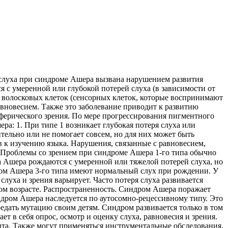
слуха при синдроме Ашера вызвана нарушением развития
я с умеренной или глубокой потерей слуха (в зависимости от
ых волосковых клеток (сенсорных клеток, которые воспринимают
вновесием. Также это заболевание приводит к развитию
ферического зрения. По мере прогрессирования пигментного
ра: 1. При типе 1 возникает глубокая потеря слуха или
тельно или не помогает совсем, но для них может быть
 к изучению языка. Нарушения, связанные с равновесием,
. Проблемы со зрением при синдроме Ашера 1-го типа обычно
ма Ашера рождаются с умеренной или тяжелой потерей слуха, но
мом Ашера 3-го типа имеют нормальный слух при рождении. У
луха и зрения варьирует. Часто потеря слуха развивается
вом возрасте. Распространенность. Синдром Ашера поражает
ндром Ашера наследуется по аутосомно-рецессивному типу. Это
редать мутацию своим детям. Синдром развивается только в том
т в себя опрос, осмотр и оценку слуха, равновесия и зрения.
та. Также могут применяться инструментальные обследования,