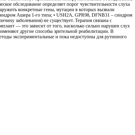
еское обследование определяет порог чувствительности слуха
наружить конкретные гены, мутации в которых вызвали
синдром Ашера 1-го типа; • USH2A, GPR98, DFNB31 – синдром
ичину заболевания) не существует. Терапия связана с
плант — это зависит от того, насколько сильно нарушен слух
применяют другие способы зрительной реабилитации. В
методы экспериментальные и пока недоступны для рутинного