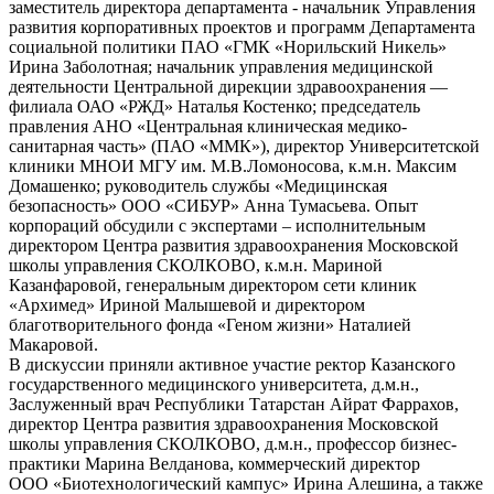
заместитель директора департамента - начальник Управления
развития корпоративных проектов и программ Департамента
социальной политики ПАО «ГМК «Норильский Никель»
Ирина Заболотная; начальник управления медицинской
деятельности Центральной дирекции здравоохранения —
филиала ОАО «РЖД» Наталья Костенко; председатель
правления АНО «Центральная клиническая медико-
санитарная часть» (ПАО «ММК»), директор Университетской
клиники МНОИ МГУ им. М.В.Ломоносова, к.м.н. Максим
Домашенко; руководитель службы «Медицинская
безопасность» ООО «СИБУР» Анна Тумасьева. Опыт
корпораций обсудили с экспертами – исполнительным
директором Центра развития здравоохранения Московской
школы управления СКОЛКОВО, к.м.н. Мариной
Казанфаровой, генеральным директором сети клиник
«Архимед» Ириной Малышевой и директором
благотворительного фонда «Геном жизни» Наталией
Макаровой.
В дискуссии приняли активное участие ректор Казанского
государственного медицинского университета, д.м.н.,
Заслуженный врач Республики Татарстан Айрат Фаррахов,
директор Центра развития здравоохранения Московской
школы управления СКОЛКОВО, д.м.н., профессор бизнес-
практики Марина Велданова, коммерческий директор
ООО «Биотехнологический кампус» Ирина Алешина, а также