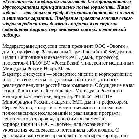
«Генетическая медицина открывает для корпоративного
здравоохранения принципиально новые горизонты. Наша
задача — двигаться вперёд, обеспечивая баланс технологий
и этических гарантий. Внедрение проектов генетического
здоровья работников должно опираться на строгие
стандарты защиты персональных данных и этический
надзор.»
Модераторами дискуссии стали президент ООО «Эвоген»,
д.м.н., профессор, Заслуженный врач Российской Федерации
Нелли Найговзина и академик РАН, д.м.н., профессор,
проректор ФГБОУ ВО «Российский университет медицины»
Минздрава России Игорь Маев.
В центре дискуссии — экспертное мнение и корпоративные
проекты генетического здоровья работников, которые
реализуют ведущие российские компании. Обсуждение начал
главный внештатный специалист Минздрава России по
медицинской генетике, директор ФГБНУ «МГНЦ»
Минобрнауки России, академик РАН, д.м.н., профессором,
Сергей Куцев, который отметил значимость проведения
полногеномных исследований и реализации программ
генетического здоровья, проводимых совместно
корпорациями и ООО «Эвоген», для сохранения и
укрепления человеческого потенциала работающих. С
докладами выступили представители четырёх корпораций: