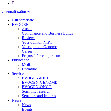
Личный кабинет
Gift sertificate
EVOGEN
About
Compliance and Business Ethics
Reviews
Your opinion NIPT
Your opinion Genome
Career
Proposal for cooperation
Publication
Media
Literature
Services
EVOGEN-NIPT
EVOGEN-GENOME
EVOGEN-ONCO
Scientific research
Seminars and lectures
News
News
Events