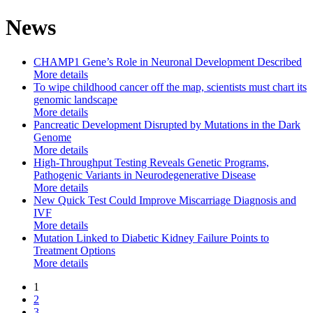
News
CHAMP1 Gene’s Role in Neuronal Development Described
More details
To wipe childhood cancer off the map, scientists must chart its
genomic landscape
More details
Pancreatic Development Disrupted by Mutations in the Dark
Genome
More details
High-Throughput Testing Reveals Genetic Programs,
Pathogenic Variants in Neurodegenerative Disease
More details
New Quick Test Could Improve Miscarriage Diagnosis and
IVF
More details
Mutation Linked to Diabetic Kidney Failure Points to
Treatment Options
More details
1
2
3